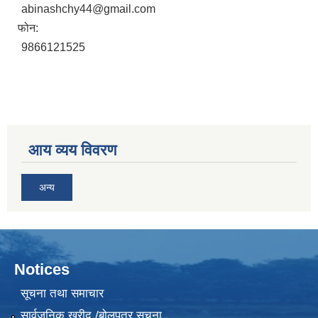
abinashchy44@gmail.com
फोन:
9866121525
आय व्यय विवरण
अन्य
Notices
सूचना तथा समाचार
सार्वजनिक खरीद /बोलपत्र सूचना