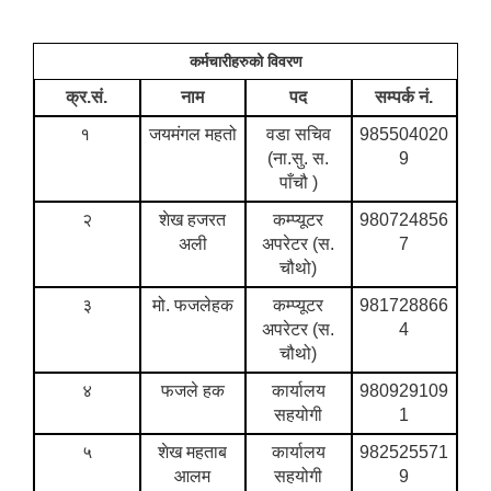
कर्मचारीहरुको विवरण
क्र.सं.
नाम
पद
सम्पर्क नं.
१
जयमंगल महतो
वडा सचिव
985504020
(ना.सु. स.
9
पाँचौ )
२
शेख हजरत
कम्प्यूटर
980724856
अली
अपरेटर (स.
7
चौथो)
३
मो. फजलेहक
कम्प्यूटर
981728866
अपरेटर (स.
4
चौथो)
४
फजले हक
कार्यालय
980929109
सहयोगी
1
५
शेख महताब
कार्यालय
982525571
आलम
सहयोगी
9