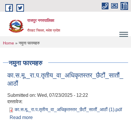
Skip to main content
राजपुर नगरपालिका
रौतहट जिल्ला, मधेश प्रदेश
You are here
Home
» नमुना फारमहरु
नमुना फारमहरु
का.स.मू._रा.प.तृतीय_वा_अधिकृतस्तर_छैटौं_सातौं_
आठौं
Submitted on:
Wed, 07/23/2025 - 12:22
दस्तावेज:
का.स.मू._रा.प.तृतीय_वा_अधिकृतस्तर_छैटौं_सातौं_आठौं (1).pdf
Read more
about
का.स.मू._रा.प.तृतीय_वा_अधिकृतस्तर_छैटौं_सातौं_आठौं